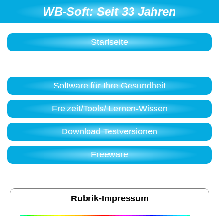
WB-Soft: Seit 33 Jahren
Startseite
Software für Ihre Gesundheit
Freizeit/Tools/ Lernen-Wissen
Download Testversionen
Freeware
Rubrik-Impressum